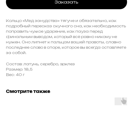
Заказать
Кольцо «Мед занудства» тягуче и обязательно, как
подробный пересказ скучного сна, как необходимость
поправить чужое ударение, как пауза перед
финальным выводом, который всё равно никому не
нужен. Оно липнет к пальцам вашей правоты, словно
последнее слово в споре, которое вы всегда оставляете
за собой.
Состав: латунь, серебро, эрклез
Размер: 18,5
Вес: 40 г
Смотрите также