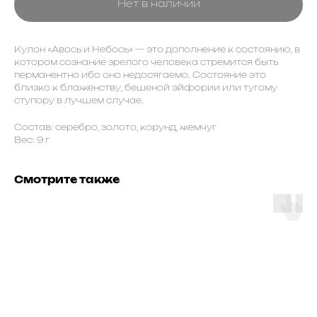
Нет в наличии
Кулон «Авось и Небось» — это дополнение к состоянию, в
котором сознание зрелого человека стремится быть
перманентно ибо оно недосягаемо. Состояние это
близко к блаженству, бешеной эйфории или тугому
ступору в лучшем случае.
Состав: серебро, золото, корунд, жемчуг
Вес: 9 г
Смотрите также