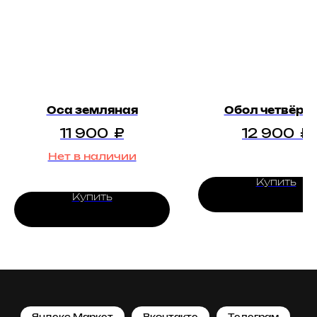
Оса земляная
Обол четвёрт
11 900
₽
12 900
₽
Нет в наличии
Купить
Купить