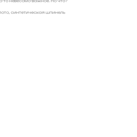
о-то невесомо-важное. Но что?
олото, синтетическая шпинель