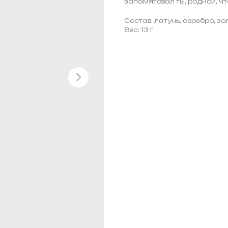
запамятовал ты, родной, чт
Состав: латунь, серебро, з
Вес: 13 г