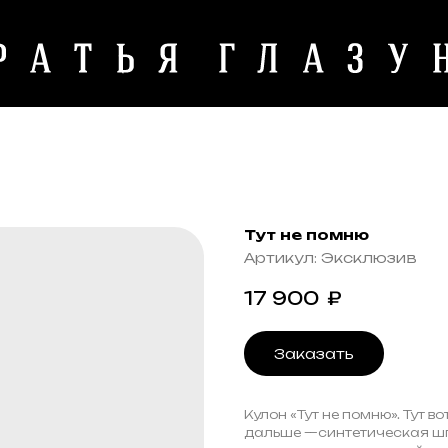
Тут не помню
Артикул:
Эксклюзив
17 900
₽
Заказать
Кулон «Тут не помню». Тут во
дальше —синтетическая шпи