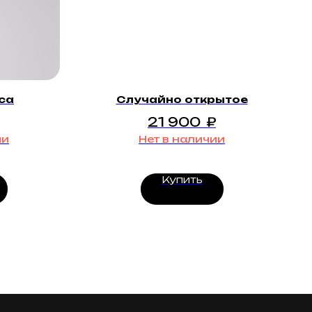
са
Случайно открытое
21 900
₽
ии
Нет в наличии
Купить