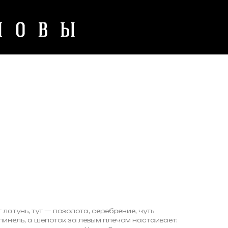
т латунь, тут — позолота, серебрение, чуть
нель, а шепоток за левым плечом настаивает: