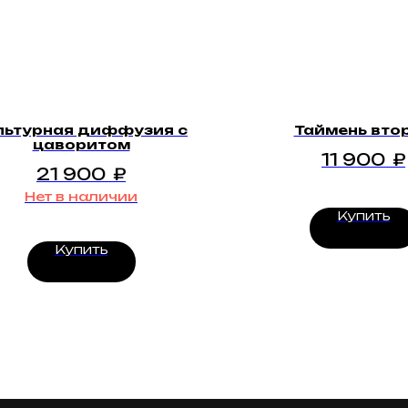
льтурная диффузия с
Таймень вто
цаворитом
11 900
₽
21 900
₽
Нет в наличии
Купить
Купить