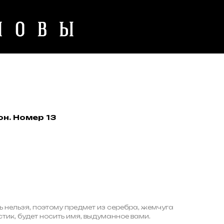
н. Номер 13
ь нельзя, поэтому предмет из серебра, жемчуга
стик, будет носить имя, выдуманное вами.