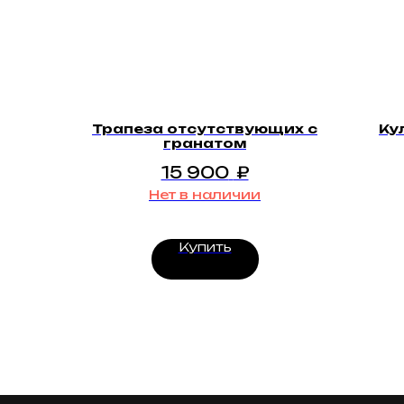
Трапеза отсутствующих с
Ку
гранатом
15 900
₽
Нет в наличии
Купить