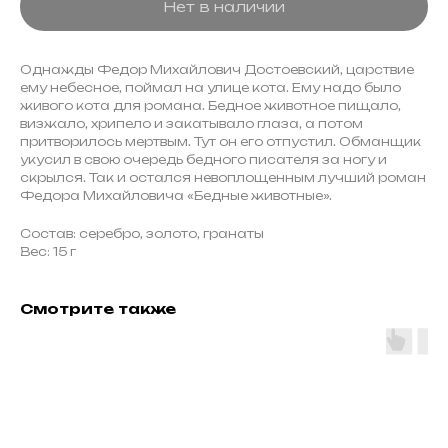
Нет в наличии
Однажды Федор Михайлович Достоевский, царствие
ему небесное, поймал на улице кота. Ему надо было
живого кота для романа. Бедное животное пищало,
визжало, хрипело и закатывало глаза, а потом
притворилось мертвым. Тут он его отпустил. Обманщик
укусил в свою очередь бедного писателя за ногу и
скрылся. Так и остался невоплощенным лучший роман
Федора Михайловича «Бедные животные».
Состав: серебро, золото, гранаты
Вес: 15 г
Смотрите также