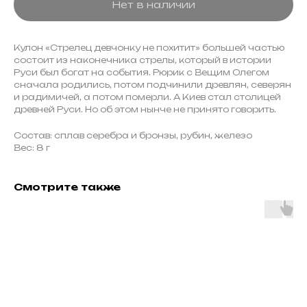
Нет в наличии
Кулон «Стрелец девчонку не похитит» большей частью
состоит из наконечника стрелы, который в истории
Руси был богат на события. Рюрик с Вещим Олегом
сначала родились, потом подчинили древлян, северян
и радимичей, а потом померли. А Киев стал столицей
древней Руси. Но об этом нынче не принято говорить.
Состав: сплав серебра и бронзы, рубин, железо
Вес: 8 г
Смотрите также