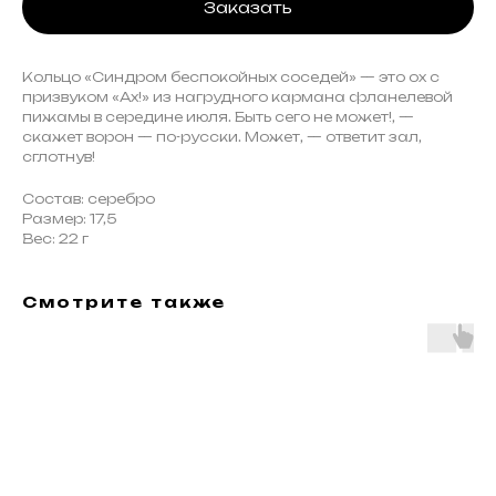
Заказать
Кольцо «Синдром беспокойных соседей» — это ох с
призвуком «Ах!» из нагрудного кармана фланелевой
пижамы в середине июля. Быть сего не может!, —
скажет ворон — по-русски. Может, — ответит зал,
сглотнув!
Состав: серебро
Размер: 17,5
Вес: 22 г
Смотрите также