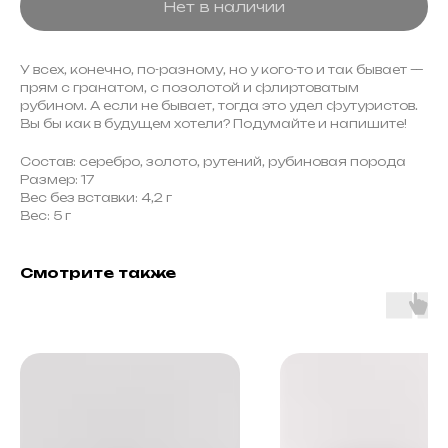
Нет в наличии
У всех, конечно, по-разному, но у кого-то и так бывает —
прям с гранатом, с позолотой и флиртоватым
рубином. А если не бывает, тогда это удел футуристов.
Вы бы как в будущем хотели? Подумайте и напишите!
Состав: серебро, золото, рутений, рубиновая порода
Размер: 17
Вес без вставки: 4,2 г
Вес: 5 г
Смотрите также