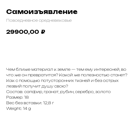
Самоизъявление
Повседневное средневековье
29900,00
₽
Заказать
Чем ближе материал к земле — тем ему интересней, во
что же он превратится? Какой же полезностью станет?
Как с помощью потусторонних тканей и без острых
лезвий получит душу свою?
Состав: сапфир, гранат, рубин, серебро, золото
Размер: 18
Вес без вставки: 12,8 г
Weight: 14 g