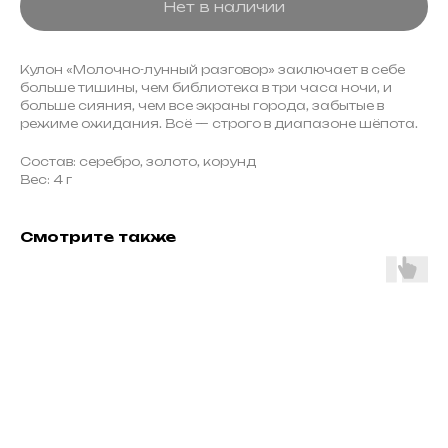
Нет в наличии
Кулон «Молочно-лунный разговор» заключает в себе
больше тишины, чем библиотека в три часа ночи, и
больше сияния, чем все экраны города, забытые в
режиме ожидания. Всё — строго в диапазоне шёпота.
Состав: серебро, золото, корунд
Вес: 4 г
Смотрите также