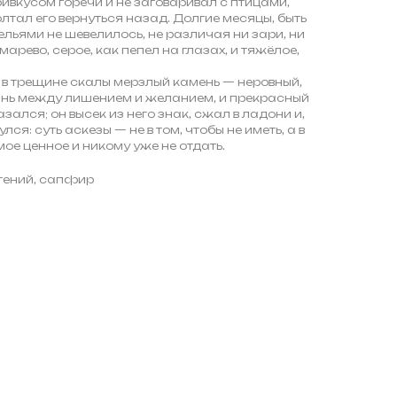
ривкусом горечи и не заговаривал с птицами,
олтал его вернуться назад. Долгие месяцы, быть
льями не шевелилось, не различая ни зари, ни
арево, серое, как пепел на глазах, и тяжёлое,
в трещине скалы мерзлый камень — неровный,
грань между лишением и желанием, и прекрасный
казался; он высек из него знак, сжал в ладони и,
лся: суть аскезы — не в том, чтобы не иметь, а в
мое ценное и никому уже не отдать.
утений, сапфир