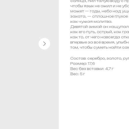
солнца, пил талую воду с п
чтобы язык не ожил и не уб
может — годы, небо над уще
заката, — сплошное глухое м
как чужая молитва.
Девятой зимой он нащупал 
как его путь, острый, как 
как то, от чего навсегда от
впервые за всё время, улыбну
том, чтобы суметь найти са
Состав: серебро, золото, р
Размер: 17,6
Вес без вставки: 4,7 г
Вес: 5 г