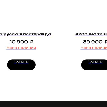
арусская постправда
4200 лет ти
10 900
₽
39 900
Нет в наличии
Нет в налич
Купить
Купить