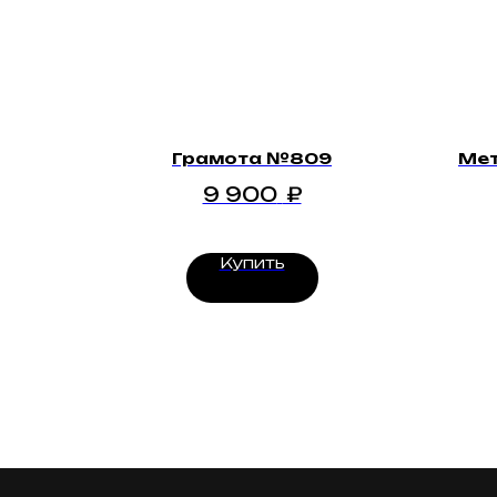
Грамота №809
Мет
9 900
₽
Купить