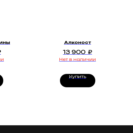
шины
Алконост
₽
13 900
₽
ии
Нет в наличии
Купить