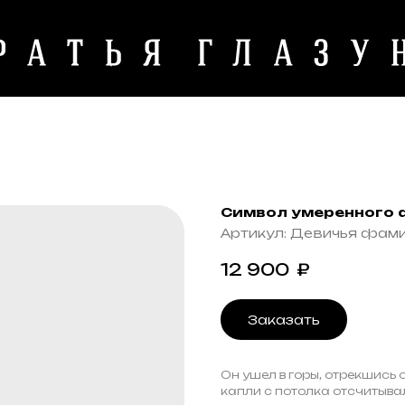
Символ умеренного а
Артикул:
Девичья фам
12 900
₽
Заказать
Он ушел в горы, отрекшись о
капли с потолка отсчитывал