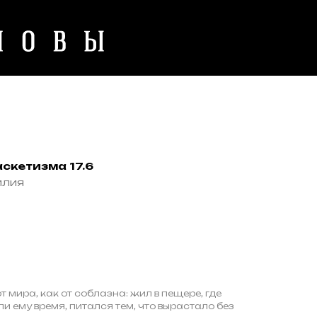
скетизма 17.6
илия
т мира, как от соблазна: жил в пещере, где
и ему время, питался тем, что вырастало без