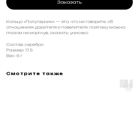
Заказать
Кольцо «Полутернии» — это, что ни говорите, об
отношениях дарителя и повелителя, поэтому можно,
глазом не моргнув, сказать: унисекс
Состав: серебро
Размер: 17.5
Вес: 6 г
Смотрите также