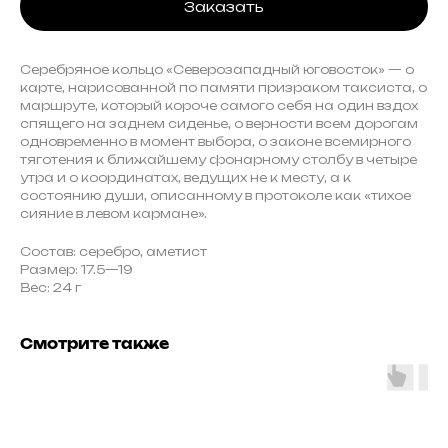
Заказать
Серебряное кольцо «Северозападный юговосток» — о
карте, нарисованной по памяти призраком таксиста, о
маршруте, который короче самого себя на один вздох
спящего на заднем сиденье, о верности всем дорогам
одновременно в момент выбора, о законе всемирного
тяготения к ближайшему фонарному столбу в четыре
утра и о координатах, ведущих не к месту, а к
состоянию души, описанному в протоколе как «тихое
сияние в левом кармане».
Состав: серебро, аметист
Размер: 17.5—19
Вес: 24 г
Смотрите также