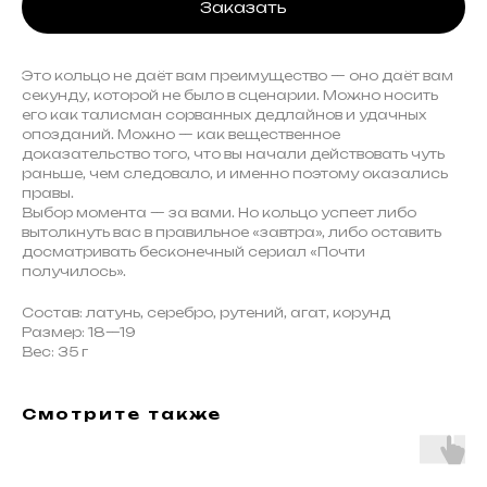
Заказать
Это кольцо не даёт вам преимущество — оно даёт вам
секунду, которой не было в сценарии. Можно носить
его как талисман сорванных дедлайнов и удачных
опозданий. Можно — как вещественное
доказательство того, что вы начали действовать чуть
раньше, чем следовало, и именно поэтому оказались
правы.
Выбор момента — за вами. Но кольцо успеет либо
вытолкнуть вас в правильное «завтра», либо оставить
досматривать бесконечный сериал «Почти
получилось».
Состав: латунь, серебро, рутений, агат, корунд
Размер: 18—19
Вес: 35 г
Смотрите также