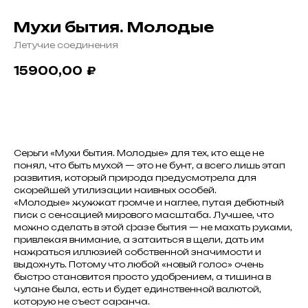
Мухи бытия. Молодые
Летучие соединения
15900,00
₽
Заказать
Серьги «Мухи бытия. Молодые» для тех, кто еще не
понял, что быть мухой — это не бунт, а всего лишь этап
развития, который природа предусмотрела для
скорейшей утилизации наивных особей.
«Молодые» жужжат громче и наглее, путая дебютный
писк с сенсацией мирового масштаба. Лучшее, что
можно сделать в этой фазе бытия — не махать руками,
привлекая внимание, а затаиться в щели, дать им
нажраться иллюзией собственной значимости и
выдохнуть. Потому что любой «новый голос» очень
быстро становится просто удобрением, а тишина в
чулане была, есть и будет единственной валютой,
которую не съест саранча.