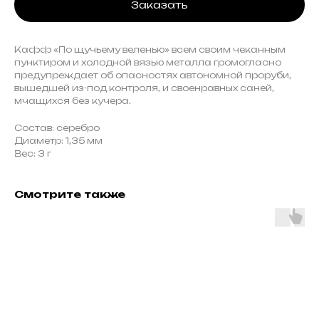
Заказать
Кафф «По щучьему веленью» всем своим чеканным
пунктиром и холодной вязью металла громогласно
предупреждает об опасностях автономной проруби,
вышедшей из-под контроля, и своенравных саней,
мчащихся без кучера.
Состав: серебро
Диаметр: 1,35 мм
Вес: 3 г
Смотрите также