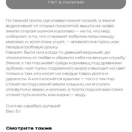
Нет в наличии
По тёмной тропе, где клевер пахнет грозой, а земля
вздрагивает от старых проклятий, вышла из чрева
земли старая осиная королева — не та, что мёд
собирает, а та, что стережёт забытые лазы между
мирами, и, если ложь учует, — впивается в горло, как
гвоздь в гробовую доску.
Говорят, была она когда-то девицей-ведуньей, да
отказалась от любви и обрекла себя на вечную службу
Земле: с тех пор живёт среди корневищ под древними
дубами, чует пульс подземного жара и выходит на свет
только к тем, кто носит на сердце тавро долга и
дерзости. А кого коснётся крылом — того с тех пор
станет из‑под самой земли слышно, на его клич
отзовутся и звери, и молнии, а тропа под ногами сама
станет путь искать, как корни — воду.
Состав: серебро, рутений
Вес: 5 г
Смотрите также