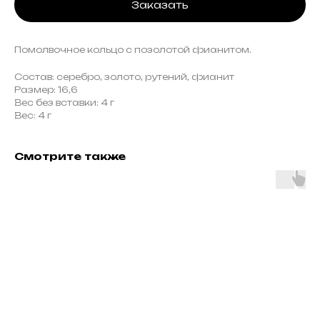
Заказать
Помолвочное кольцо с позолотой фианитом.
Состав: серебро, золото, рутений, фианит
Размер: 16,6
Вес без вставки: 4 г
Вес: 4 г
Смотрите также