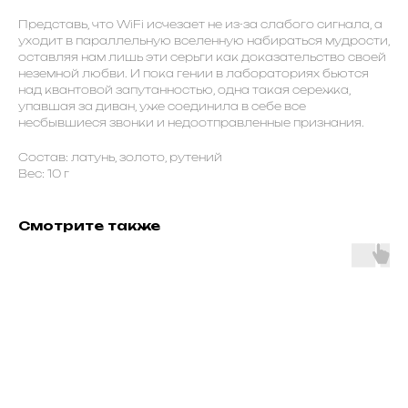
Представь, что WiFi исчезает не из-за слабого сигнала, а
уходит в параллельную вселенную набираться мудрости,
оставляя нам лишь эти серьги как доказательство своей
неземной любви. И пока гении в лабораториях бьются
над квантовой запутанностью, одна такая сережка,
упавшая за диван, уже соединила в себе все
несбывшиеся звонки и недоотправленные признания.
Состав: латунь, золото, рутений
Вес: 10 г
Смотрите также