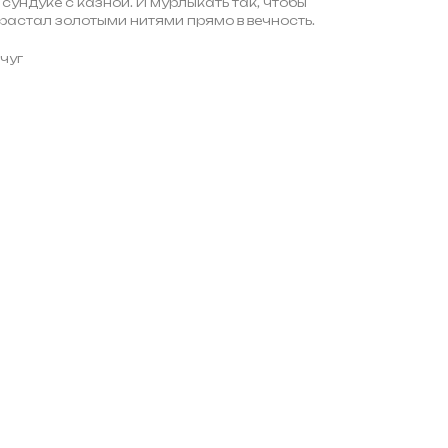
сундуке с казной. И мурлыкать так, чтобы
орастал золотыми нитями прямо в вечность.
мчуг