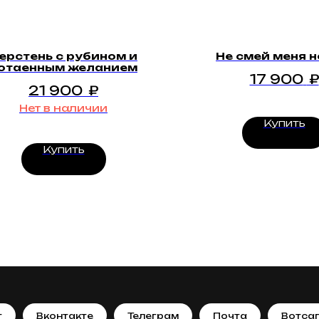
ерстень с рубином и
Не смей меня 
отаенным желанием
17 900
₽
21 900
₽
Нет в наличии
Купить
Купить
т
Вконтакте
Телеграм
Почта
Вотса