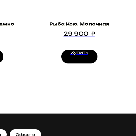
нежно
Рыба Ксю. Молочная
29 900
₽
Купить
п
Оферта