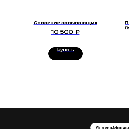
Спасение засыпающих
П
п
10 500
₽
Купить
Яндекс.Марке