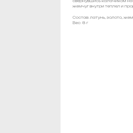
свернувшись калачиком на 
жемчуг внутри теплел и пр
Состав: латунь, золото, же
Вес: 8 г