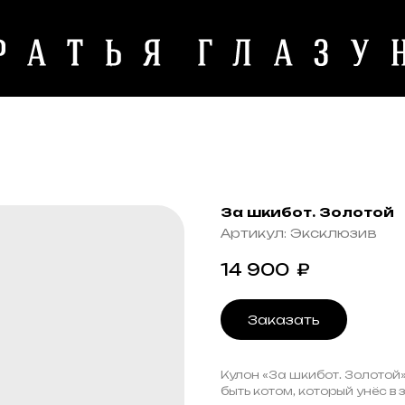
За шкибот. Золотой
Артикул:
Эксклюзив
14 900
₽
Заказать
Кулон «За шкибот. Золотой»
быть котом, который унёс в 