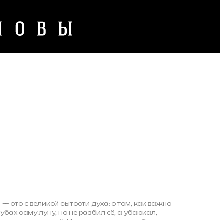
 — это о великой сытости духа: о том, как важно
зубах саму луну, но не разбил её, а убаюкал,