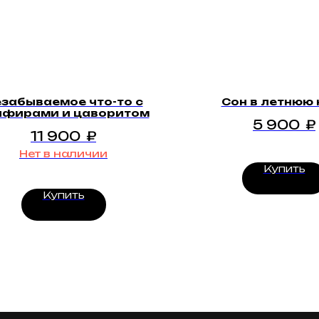
забываемое что-то с
Сон в летнюю 
пфирами и цаворитом
5 900
₽
11 900
₽
Нет в наличии
Купить
Купить