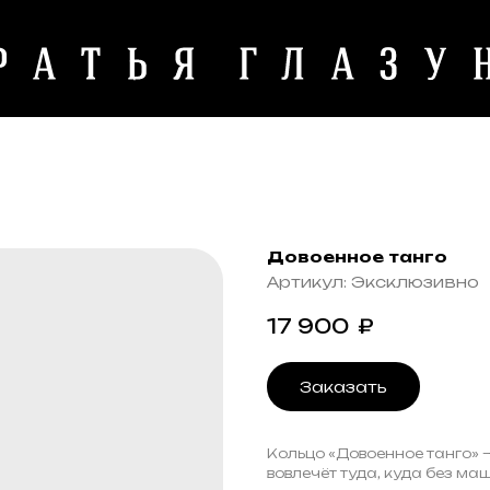
Довоенное танго
Артикул:
Эксклюзивно
17 900
₽
Заказать
Кольцо «Довоенное танго» 
вовлечёт туда, куда без маш