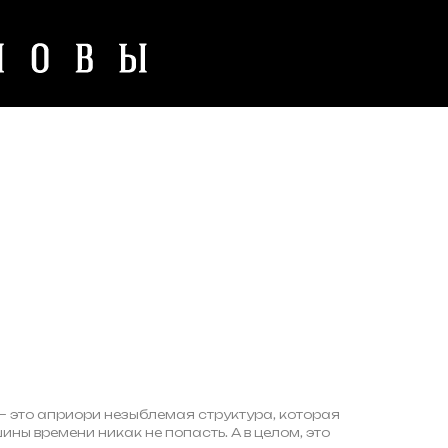
— это априори незыблемая структура, которая
ины времени никак не попасть. А в целом, это