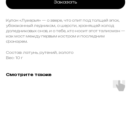
Заказать
Кулон «Лукерья» — о звере, что спит под толщей эпох,
убаюканный ледником, о шерсти, хранящей холод
доледниковых снов, и о тебе, кто носит этот талисман —
как мост между первым костром и последним
фонарем.
Состав: латунь, рутений, золото
Вес: 10 г
Смотрите также