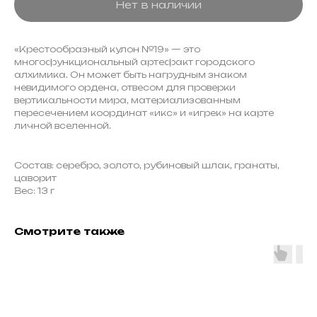
Нет в наличии
«Крестообразный кулон №19» — это
многофункциональный артефакт городского
алхимика. Он может быть нагрудным знаком
невидимого ордена, отвесом для проверки
вертикальности мира, материализованным
пересечением координат «икс» и «игрек» на карте
личной вселенной.
Состав: серебро, золото, рубиновый шлак, гранаты,
цаворит
Вес: 13 г
Смотрите также