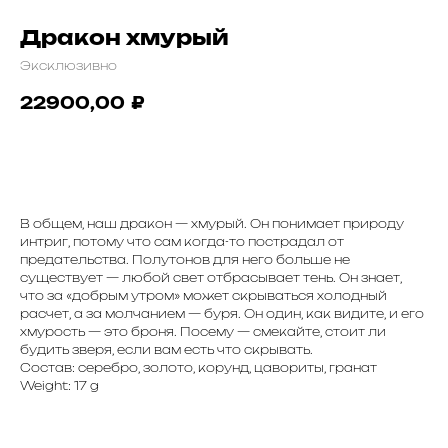
Дракон хмурый
Эксклюзивно
22900,00
₽
Заказать
В общем, наш дракон — хмурый. Он понимает природу
интриг, потому что сам когда-то пострадал от
предательства. Полутонов для него больше не
существует — любой свет отбрасывает тень. Он знает,
что за «добрым утром» может скрываться холодный
расчет, а за молчанием — буря. Он один, как видите, и его
хмурость — это броня. Посему — смекайте, стоит ли
будить зверя, если вам есть что скрывать.
Состав: серебро, золото, корунд, цавориты, гранат
Weight: 17 g