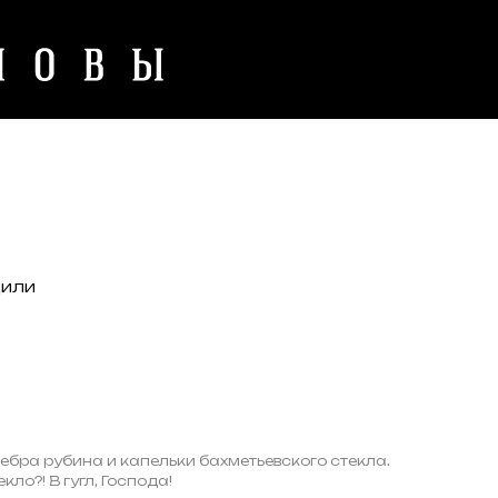
дили
ебра рубина и капельки бахметьевского стекла.
кло?! В гугл, Господа!