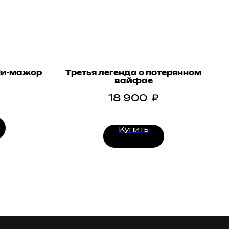
Ми-мажор
Третья легенда о потерянном
вайфае
18 900
₽
Купить