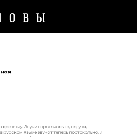
нная
креветку. Звучит протокольно, но, увы,
 русском языке звучат теперь протокольно, и