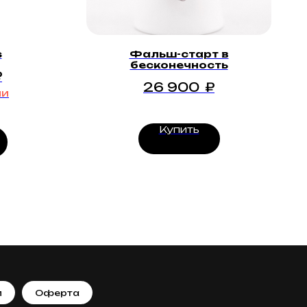
s
Фальш-старт в
бесконечность
₽
26 900
₽
ии
Купить
п
Оферта