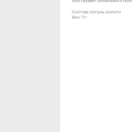
бал правят смайлики и проч
Состав: латунь, золото
Вес: 7 г