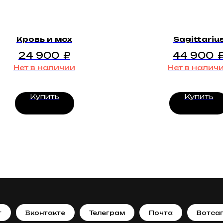
Кровь и мох
Sagittariu
24 900
₽
44 900
Нет в наличии
Нет в налич
Купить
Купить
т
Вконтакте
Телеграм
Почта
Вотса