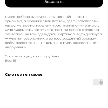
Заказать
«Крестообразный кулон. Нежданный» — это не
орнамент, а осекшийся выдох там, где ты готовился к
удару. Четыре направления растеряны: они не знают,
куда указывать, потому что главная дорога внезапно
оказалась не там, где ждали. Вертикаль чуть дрогнула
— уже не позвоночник, а вопрос, заданный самому
себе. Горизонталь — не крылья, а руки, разведённые в
недоумении.
Состав: латунь, золото, рубины
Вес: 15 г
Смотрите также