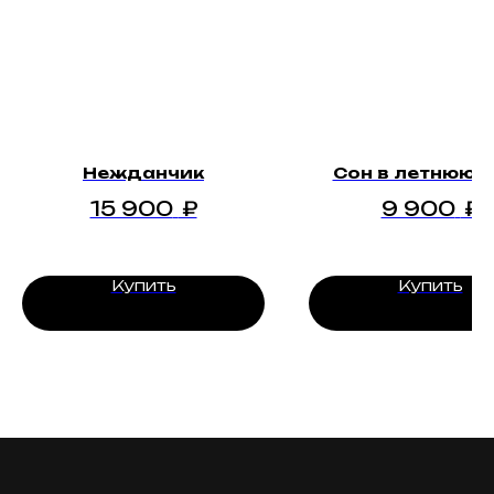
Нежданчик
Сон в летнюю н
15 900
₽
9 900
₽
Купить
Купить