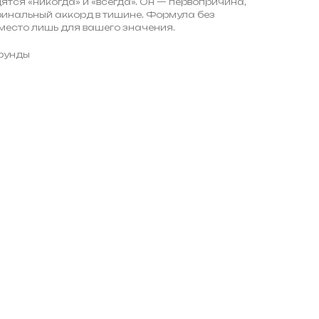
дятся «никогда» и «всегда». Он — первопричина,
финальный аккорд в тишине. Формула без
место лишь для вашего значения.
орунды