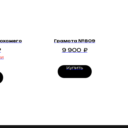
рохожего
Грамота №809
₽
9 900
₽
ии
Купить