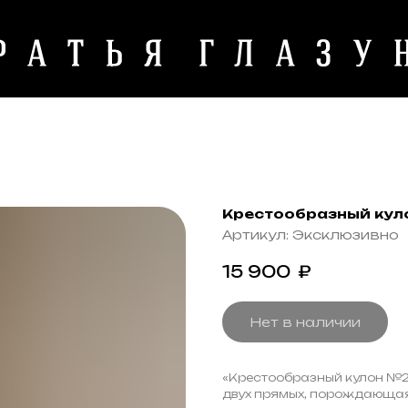
Крестообразный куло
Артикул:
Эксклюзивно
15 900
₽
Нет в наличии
«Крестообразный кулон №21
двух прямых, порождающая 