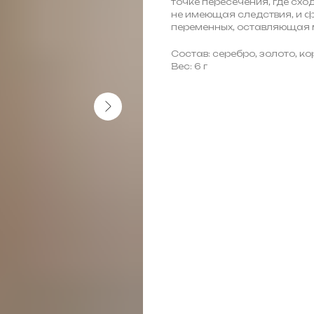
точке пересечения, где схо
не имеющая следствия, и 
переменных, оставляющая 
Состав: серебро, золото, к
Вес: 6 г