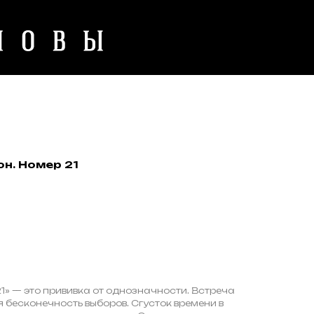
н. Номер 21
» — это прививка от однозначности. Встреча
бесконечность выборов. Сгусток времени в