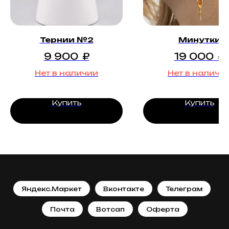
Тернии №2
Минутки
9 900
₽
19 000
₽
Нет в наличии
Нет в наличи
Купить
Купить
Яндекс.Маркет
Вконтакте
Телеграм
Почта
Вотсап
Оферта