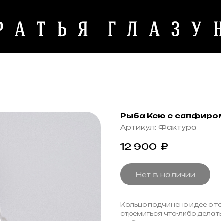
Рыба Ксю с сапфиро
Артикул:
Фактура
12 900
₽
Нет в наличии
Кольцо подчинено идее о то
стремиться что-либо делат