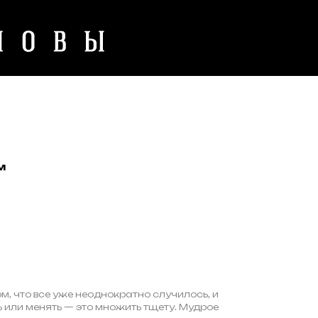
м
м, что все уже неоднократно случилось, и
ь или менять — это множить тщету. Мудрое