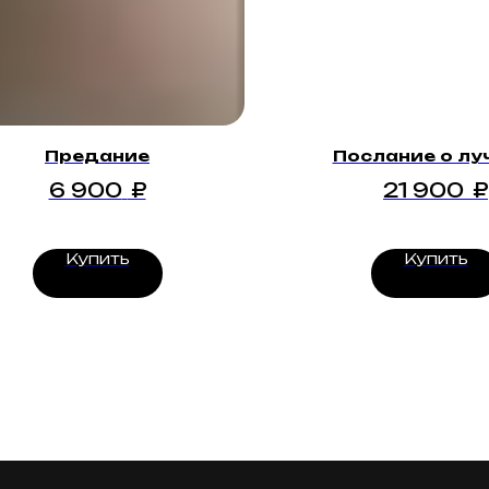
Предание
Послание о л
6 900
₽
21 900
₽
Купить
Купить