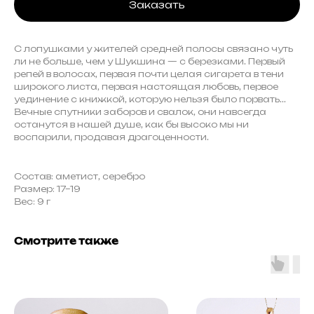
Заказать
С лопушками у жителей средней полосы связано чуть
ли не больше, чем у Шукшина — с березками. Первый
репей в волосах, первая почти целая сигарета в тени
широкого листа, первая настоящая любовь, первое
уединение с книжкой, которую нельзя было порвать...
Вечные спутники заборов и свалок, они навсегда
останутся в нашей душе, как бы высоко мы ни
воспарили, продавая драгоценности.
Состав: аметист, серебро
Размер: 17–19
Вес: 9 г
Смотрите также