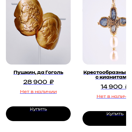
Пушкин, да Гоголь
Крестообразный 
с кианитами 
28 900
₽
жемчугом
14 900
₽
Нет в наличии
Нет в наличи
Купить
Купить