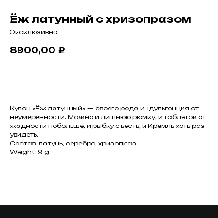
Ёж латунный с хризопразом
Эксклюзивно
8900,00
₽
Заказать
Кулон «Ёж латунный» — своего рода индульгенция от
неумеренности. Можно и лишнюю рюмку, и таблеток от
жадности побольше, и рыбку съесть, и Кремль хоть раз
увидеть.
Состав: латунь, серебро, хризопраз
Weight: 9 g