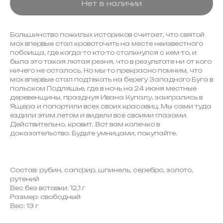
Нет в наличии
Большинство пожилых историков считает, что святой
мох впервые стал кровоточить на месте неизвестного
побоища, где когда-то кто-то столкнулся с кем-то, и
была это такая лютая резня, что в результате ни от кого
ничего не осталось. Но мы-то прекрасно помним, что
мох впервые стал подтекать на берегу Западного Буга в
польском Подляшье, где в ночь на 24 июня местные
деревенщины, празднуя Ивана Купалу, заигрались в
Ящера и попортили всех своих красавиц. Мы сами туда
ездили этим летом и видели всё своими глазами.
Действительно, кровит. Вот вам колечко в
доказательство. Будьте умницами, покупайте.
Состав: рубин, сапфир, шпинель, серебро, золото,
рутений
Вес без вставки: 12,1 г
Размер: свободный
Вес: 13 г