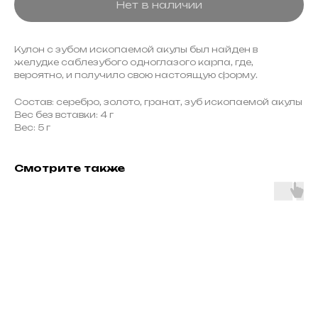
Нет в наличии
Кулон с зубом ископаемой акулы был найден в
желудке саблезубого одноглазого карпа, где,
вероятно, и получило свою настоящую форму.
Состав: серебро, золото, гранат, зуб ископаемой акулы
Вес без вставки: 4 г
Вес: 5 г
Смотрите также