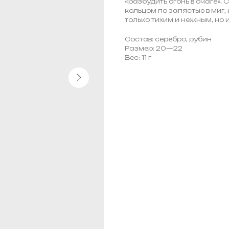
«разбудить огонь в очаге».
кольцом по запястью в миг, 
только тихим и нежным, но 
Состав: серебро, рубин
Размер: 20—22
Вес: 11 г