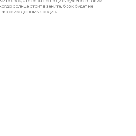
 Считалось, что если погладить суженого таким
когда солнце стоит в зените, брак будет не
и жарким до самых седин.