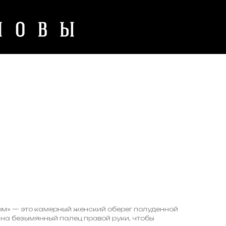
ом» — это камерный женский оберег полуденной
 на безымянный палец правой руки, чтобы