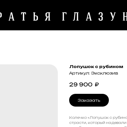
Лопушок с рубином
Артикул:
Эксклюзив
29 900
₽
Заказать
Колечко «Лопушок с рубин
страсти, который надевали