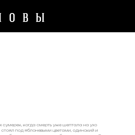
х сумерек, когда смерть уже шептала на ухо
он стоял под яблоневыми цветами, одинокий и