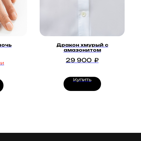
ночь
Дракон хмурый с
амазонитом
29 900
₽
ии
Купить