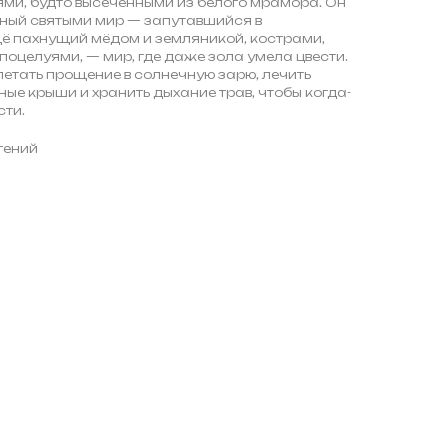
ями, будто высеченными из белого мрамора. Он
нный святыми мир — запутавшийся в
ещё пахнущий мёдом и земляникой, кострами,
поцелуями, — мир, где даже зола умела цвести.
летать прощение в солнечную зарю, лечить
ые крыши и хранить дыхание трав, чтобы когда-
сти.
утений