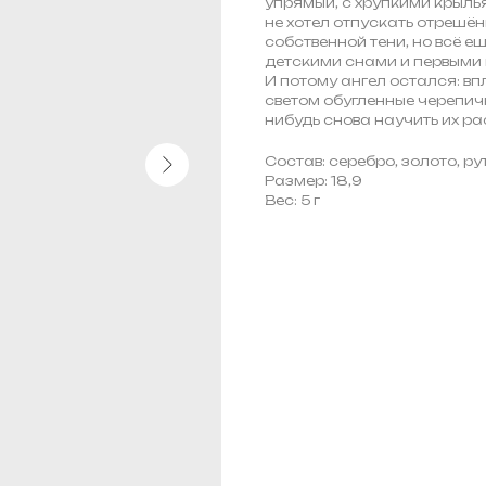
упрямый, с хрупкими крыль
не хотел отпускать отрешё
собственной тени, но всё 
детскими снами и первыми 
И потому ангел остался: вп
светом обугленные черепичн
нибудь снова научить их ра
Состав: серебро, золото, р
Размер: 18,9
Вес: 5 г