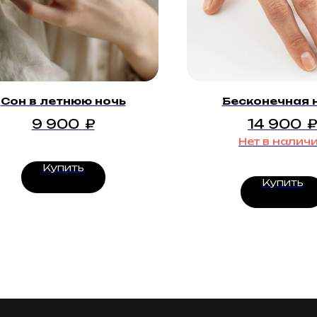
Сон в летнюю ночь
Бесконечная 
9 900
₽
14 900
₽
Нет в налич
Купить
Купить