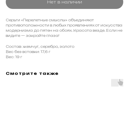
Нет в наличии
Серьги «Перелетные смыслы» объединяют
противоположности в любых проявлениях:от искусства
модернизма до пятен на обоях. Красота везде. Если не
видите — закройте глаза!
Состав: жемчуг, серебро, золото
Вес без вставки: 17,6 г
Вес: 19 г
Смотрите также